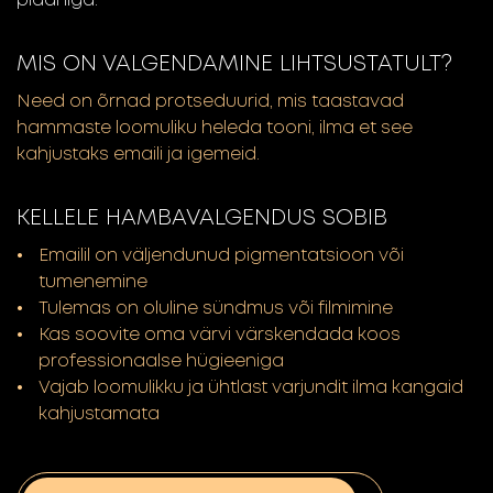
plaaniga.
MIS ON VALGENDAMINE LIHTSUSTATULT?
Need on õrnad protseduurid, mis taastavad
hammaste loomuliku heleda tooni, ilma et see
kahjustaks emaili ja igemeid.
KELLELE HAMBAVALGENDUS SOBIB
Emailil on väljendunud pigmentatsioon või
tumenemine
Tulemas on oluline sündmus või filmimine
Kas soovite oma värvi värskendada koos
professionaalse hügieeniga
Vajab loomulikku ja ühtlast varjundit ilma kangaid
kahjustamata