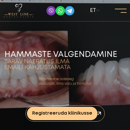
ET
HAMMASTE VALGENDAMINE
SÄRAV NAERATUS ILMA
EMAILI KAHJUSTAMATA
Minimaalne ooteaeg
vastuvõtt, ilma valu ja hirmuta!
Registreeruda kliinikusse