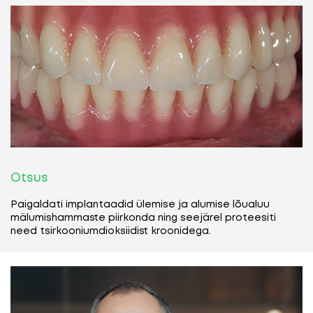
Otsus
O
Paigaldati implantaadid ülemise ja alumise lõualuu
Pa
mälumishammaste piirkonda ning seejärel proteesiti
m
need tsirkooniumdioksiidist kroonidega.
ne