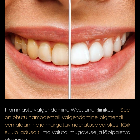
Hammaste valgendamine West Line kliinikus
— See
on ohutu hambaemaili valgendamine, pigmendi
eemaldamine ja märgatav naeratuse värskus. Kõik
sujub ladusalt
ilma valuta, mugavuse ja läbipaistva