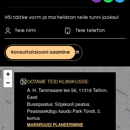
Või täitke vorm ja ma helistan teile tunni jooksul
Konsultatsiooni saamine
+
OOTAME TEID KLIINIKUSSE:
−
A. H. Tammsaare tee 56, 11316 Tallinn,
Eesti
Bussipeatus: Sõjakooli peatus.
Peasissekäigu kaudu Park Tondi, 3.
korrus
MARSRUUDI PLANEERIMINE