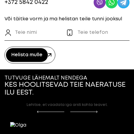
+372 5842 0422
Või täitke vorm ja ma helistan teile tunni jooksul
Helista mulle
TUTVUGE LÄHEMALT NENDEGA
KES HOOLITSEVAD TEIE NAERATUSE
ILU EEST.
Lehitse, et vaadata iga arsti kohta teavet.