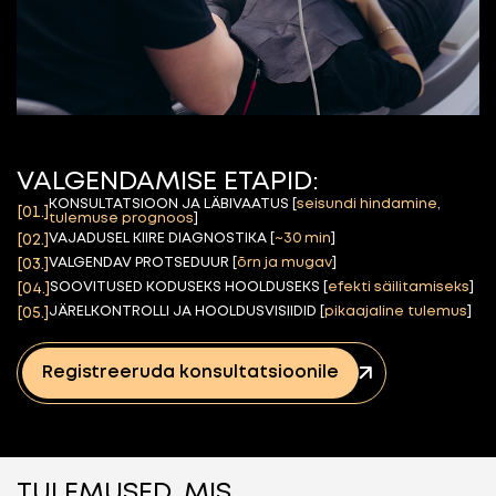
VALGENDAMISE ETAPID:
KONSULTATSIOON JA LÄBIVAATUS [
seisundi hindamine,
[01.]
tulemuse prognoos
]
VAJADUSEL KIIRE DIAGNOSTIKA [
~30 min
]
[02.]
VALGENDAV PROTSEDUUR [
õrn ja mugav
]
[03.]
SOOVITUSED KODUSEKS HOOLDUSEKS [
efekti säilitamiseks
]
[04.]
JÄRELKONTROLLI JA HOOLDUSVISIIDID [
pikaajaline tulemus
]
[05.]
Registreeruda konsultatsioonile
TULEMUSED, MIS