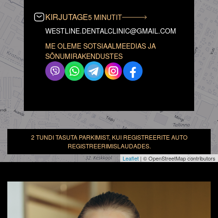
KIRJUTAGE
5 MINUTIT
WESTLINE.DENTALCLINIC@GMAIL.COM
ME OLEME SOTSIAALMEEDIAS JA
SÕNUMIRAKENDUSTES
2 TUNDI TASUTA PARKIMIST, KUI REGISTREERITE AUTO
REGISTREERIMISLAUDADES.
Leaflet
| © OpenStreetMap contributors