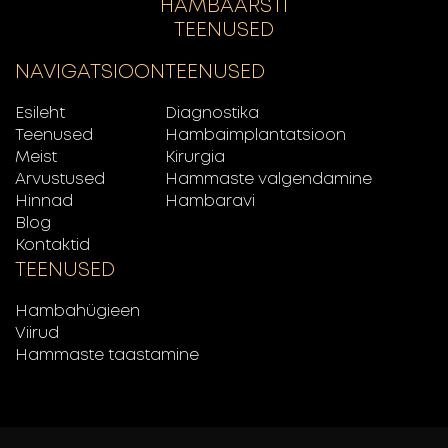
HAMBAARSTI
TEENUSED
NAVIGATSIOON
TEENUSED
Esileht
Diagnostika
Teenused
Hambaimplantatsioon
Meist
Kirurgia
Arvustused
Hammaste valgendamine
Hinnad
Hambaravi
Blog
Kontaktid
TEENUSED
Hambahügieen
Viirud
Hammaste taastamine