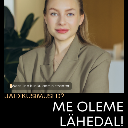
West Line kliiniku administraator
JÄID KÜSIMUSED?
ME OLEME
LÄHEDAL!