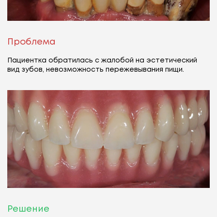
Проблема
П
Пациентка обратилась с жалобой на эстетический
П
вид зубов, невозможность пережевывания пищи.
в
Решение
Р