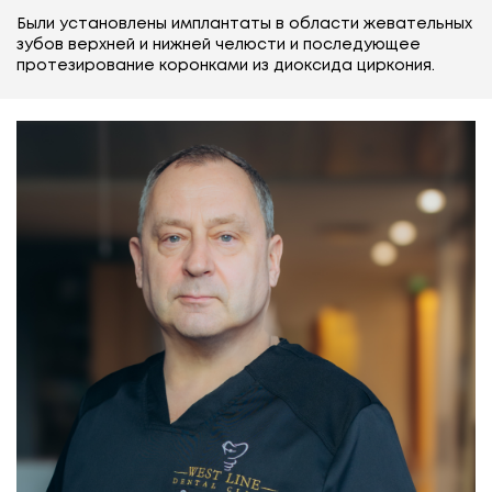
ых
Были установлены имплантаты в области жевательных
Б
зубов верхней и нижней челюсти и последующее
з
протезирование коронками из диоксида циркония.
п