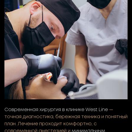
Современная хирургия в клинике West Line
—
точная диагностика, бережная техника и понятный
план. Лечение проходит комфортно, с
современной анестезией и
минимальным