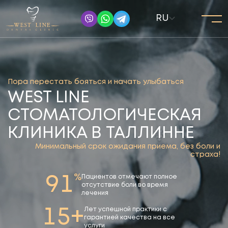
RU
Пора перестать бояться и начать улыбаться
WEST LINE
СТОМАТОЛОГИЧЕСКАЯ
КЛИНИКА В ТАЛЛИННЕ
Минимальный срок ожидания приема, без боли и
страха!
%
91
Пациентов отмечают полное
отсутствие боли во время
лечения
15+
Лет успешной практики с
гарантией качества на все
услуги